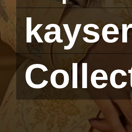
kayser
kayser
Collec
Collec